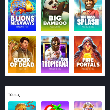
Τάσεις