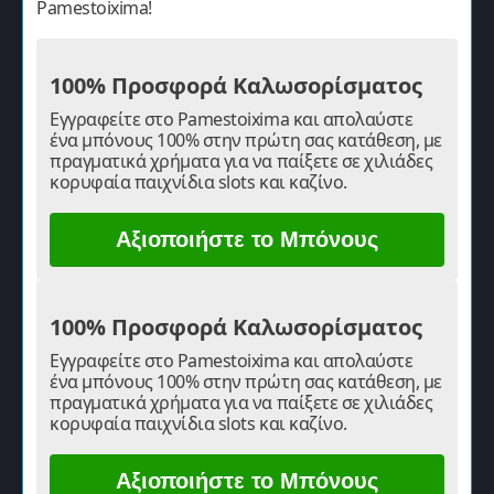
Pamestoixima!
100% Προσφορά Καλωσορίσματος
Εγγραφείτε στο Pamestoixima και απολαύστε
ένα μπόνους 100% στην πρώτη σας κατάθεση, με
πραγματικά χρήματα για να παίξετε σε χιλιάδες
κορυφαία παιχνίδια slots και καζίνο.
Αξιοποιήστε το Μπόνους
100% Προσφορά Καλωσορίσματος
Εγγραφείτε στο Pamestoixima και απολαύστε
ένα μπόνους 100% στην πρώτη σας κατάθεση, με
πραγματικά χρήματα για να παίξετε σε χιλιάδες
κορυφαία παιχνίδια slots και καζίνο.
Αξιοποιήστε το Μπόνους