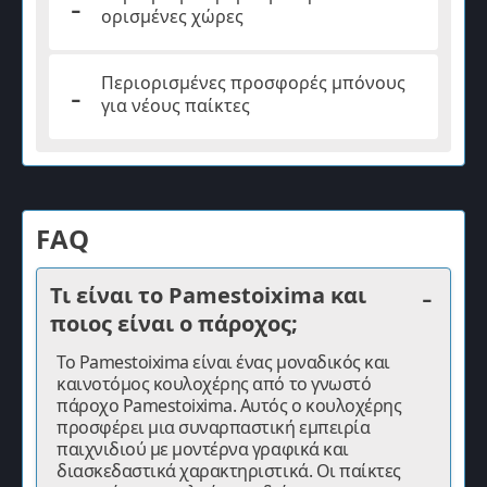
ορισμένες χώρες
Περιορισμένες προσφορές μπόνους
για νέους παίκτες
FAQ
Τι είναι το Pamestoixima και
ποιος είναι ο πάροχος;
Το Pamestoixima είναι ένας μοναδικός και
καινοτόμος κουλοχέρης από το γνωστό
πάροχο Pamestoixima. Αυτός ο κουλοχέρης
προσφέρει μια συναρπαστική εμπειρία
παιχνιδιού με μοντέρνα γραφικά και
διασκεδαστικά χαρακτηριστικά. Οι παίκτες