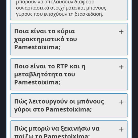
μπορούν να απολαύσουν διάφορα
συναρπαστικά στοιχήματα και μπόνους
γύρους που ενισχύουν τη διασκέδαση.
Ποια είναι τα κύρια
χαρακτηριστικά του
Pamestoixima;
Ποιο είναι το RTP και η
μεταβλητότητα του
Pamestoixima;
Πώς λειτουργούν οι μπόνους
γύροι στο Pamestoixima;
Πώς μπορώ να ξεκινήσω να
παίζω το Pamestoixima;